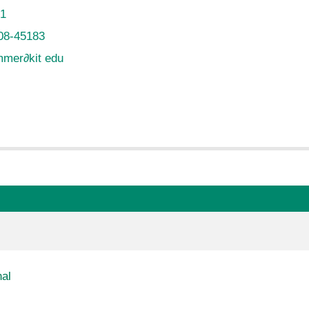
91
08-45183
emmer
∂
kit edu
nal