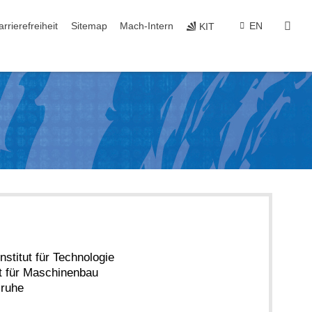
suc
arrierefreiheit
Sitemap
Mach-Intern
EN
KIT
nstitut für Technologie
t für Maschinenbau
sruhe