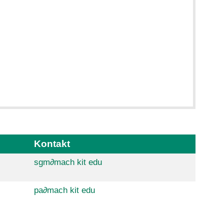
Kontakt
sgm
∂
mach kit edu
pa
∂
mach kit edu