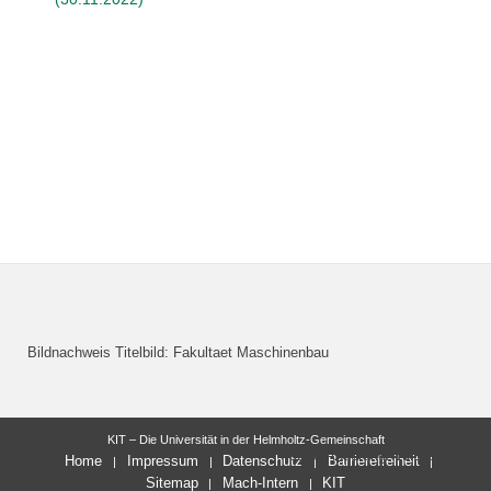
Bildnachweis Titelbild: Fakultaet Maschinenbau
KIT – Die Universität in der Helmholtz-Gemeinschaft
letzte Änderung: 10.12.2025
Home
Impressum
Datenschutz
Barrierefreiheit
Sitemap
Mach-Intern
KIT