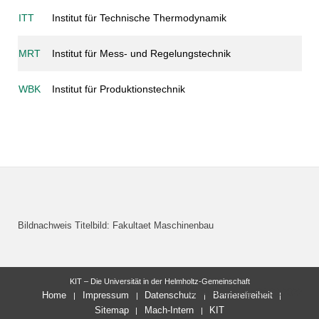
ITT
Institut für Technische Thermodynamik
MRT
Institut für Mess- und Regelungstechnik
WBK
Institut für Produktionstechnik
Bildnachweis Titelbild: Fakultaet Maschinenbau
KIT – Die Universität in der Helmholtz-Gemeinschaft
letzte Änderung: 08.08.2022
Home
Impressum
Datenschutz
Barrierefreiheit
Sitemap
Mach-Intern
KIT