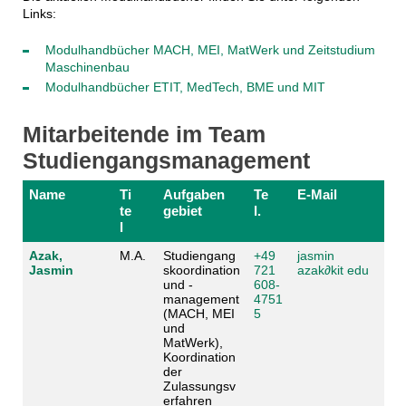
Links:
Modulhandbücher MACH, MEI, MatWerk und Zeitstudium
Maschinenbau
Modulhandbücher ETIT, MedTech, BME und MIT
Mitarbeitende im Team
Studiengangsmanagement
Name
Ti
Aufgaben
Te
E-Mail
te
gebiet
l.
l
Azak,
M.A.
Studiengang
+49
jasmin
Jasmin
skoordination
721
azak
∂
kit edu
und -
608-
management
4751
(MACH, MEI
5
und
MatWerk),
Koordination
der
Zulassungsv
erfahren