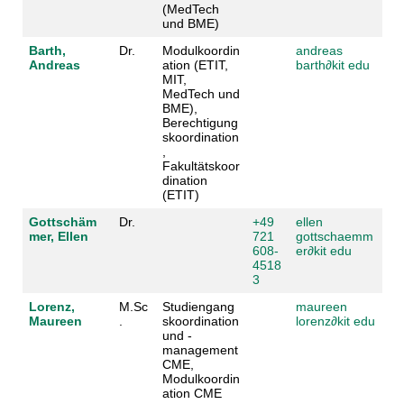
(MedTech
und BME)
Barth,
Dr.
Modulkoordin
andreas
Andreas
ation (ETIT,
barth
∂
kit edu
MIT,
MedTech und
BME),
Berechtigung
skoordination
,
Fakultätskoor
dination
(ETIT)
Gottschäm
Dr.
+49
ellen
mer, Ellen
721
gottschaemm
608-
er
∂
kit edu
4518
3
Lorenz,
M.Sc
Studiengang
maureen
Maureen
.
skoordination
lorenz
∂
kit edu
und -
management
CME,
Modulkoordin
ation CME