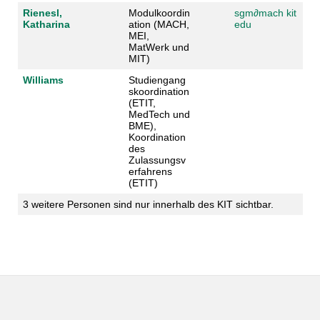
Rienesl,
Modulkoordin
sgm
∂
mach kit
Katharina
ation (MACH,
edu
MEI,
MatWerk und
MIT)
Williams
Studiengang
skoordination
(ETIT,
MedTech und
BME),
Koordination
des
Zulassungsv
erfahrens
(ETIT)
3 weitere Personen sind nur innerhalb des KIT sichtbar.