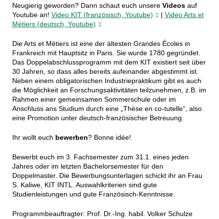
Neugierig geworden? Dann schaut euch unsere
Videos
auf
Youtube an!
Video KIT (französisch, Youtube)
|
Video Arts et
Métiers (deutsch, Youtube)
Die Arts et Métiers ist eine der ältesten Grandes Écoles in
Frankreich mit Hauptsitz in Paris. Sie wurde 1780 gegründet.
Das Doppelabschlussprogramm mit dem KIT existiert seit über
30 Jahren, so dass alles bereits aufeinander abgestimmt ist.
Neben einem obligatorischen Industriepraktikum gibt es auch
die Möglichkeit an Forschungsaktivitäten teilzunehmen, z.B. im
Rahmen einer gemeinsamen Sommerschule oder im
Anschluss ans Studium durch eine „Thèse en co-tutelle“, also
eine Promotion unter deutsch-französischer Betreuung.
Ihr wollt euch
bewerben
? Bonne idée!
Bewerbt euch im 3. Fachsemester zum 31.1. eines jeden
Jahres oder im letzten Bachelorsemester für den
Doppelmaster. Die Bewerbungsunterlagen schickt ihr an Frau
S. Kaliwe, KIT INTL. Auswahlkriterien sind gute
Studienleistungen und gute Französisch-Kenntnisse.
Programmbeauftragter: Prof. Dr.-Ing. habil. Volker Schulze