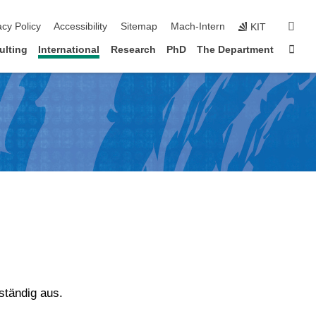
sear
acy Policy
Accessibility
Sitemap
Mach-Intern
KIT
Sta
ulting
International
Research
PhD
The Department
ständig aus.