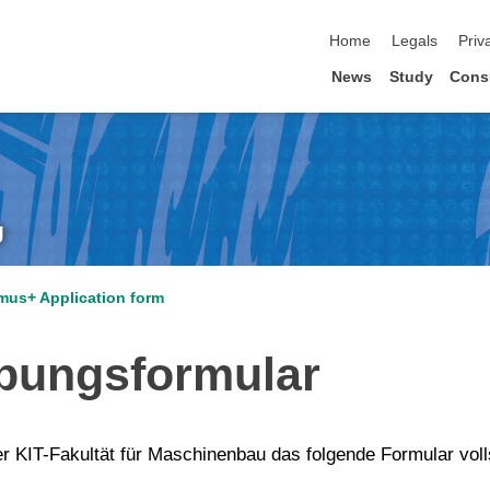
skip navigation
Home
Legals
Priv
News
Study
Cons
g
mus+ Application form
ungsformular
r KIT-Fakultät für Maschinenbau das folgende Formular voll