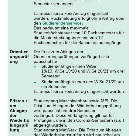
Semester verlängert.
Es muss hierzu kein Antrag eingereicht
werden, Rückmeldung erfolgt ohne Antrag über
den
Studierendenservice
.
Das bedeutet eine maximale
Studienhöchstdauer von 10 Fachsemestern für
die Masterstudiengänge und von 12
Fachsemestern für die Bachelorstudiengänge.
Orientier
Die Frist zum Ablegen der
ungsprüf
Orientierungsprüfungen verlängert sich
ung
pauschal für
Studienanfänger/innen WiSe
18/19, WiSe 19/20 und WiSe 20/21 um drei
Semester
Studienanfänger/innen des WiSe 21/22 um
ein Semester.
Es muss hierzu kein Antrag eingereicht werden.
Fristen z
Studiengang Maschinenbau sowie MEI: Die
um
Frist zum Ablegen der Wiederholungsprüfung
Ablegen
wird pauschal um drei Semester
der
verlängert. Diese Verlängerung gilt nur für
Wiederho
Prüfungen, die in den Corona-Semestern (s.o.)
lungsprü
abgelegt wurden.
fung
Studiengang MatWerk: Die Frist zum Ablegen
der Wiederholungsprüfung wird pauschal um