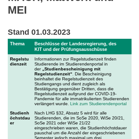
MEI
Stand 01.03.2023
Thema
Beschlüsse der Landesregierung, des
KIT und der Prüfungsausschüsse
Regelstu
Informationen zur Regelstudienzeit finden
dienzeit
Studierende im Studierendenportal in
der
„Studienbescheinigung mit
Regelstudienzeit“
. Die Bescheinigung
beinhaltet die Regelstudienzeit des
Studiengangs und dient zugleich als
Bestätigung gegenüber Dritten, dass die
Regelstudienzeit aufgrund der COVID-19-
Pandemie für alle immatrikulierten Studierenden
verlängert wurde.
Link zum Studierendenportal
Studienh
Nach LHG §32, Absatz 5 wird für alle
öchstdau
Studierenden, die im SoSe 2020, WiSe 20/21,
er
SoSe 2021 oder WiSe 21/22
eingeschrieben waren, die Studienhöchstdauer
pauschal um die Anzahl der eingeschriebenen
Semester jedoch maximal um drei